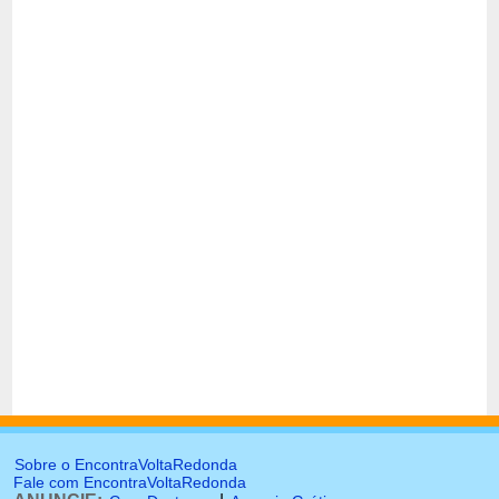
Sobre o EncontraVoltaRedonda
Fale com EncontraVoltaRedonda