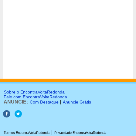
Sobre o EncontraVoltaRedonda
Fale com EncontraVoltaRedonda
ANUNCIE:
|
Com Destaque
Anuncie Grátis
|
Termos EncontraVoltaRedonda
Privacidade EncontraVoltaRedonda