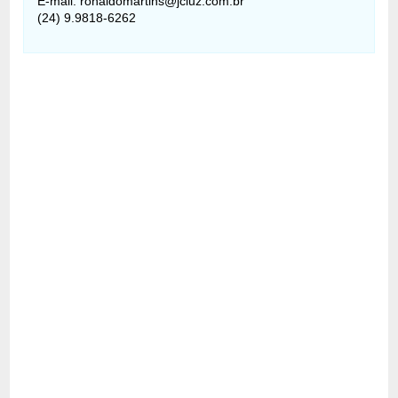
E-mail: ronaldomartins@jcluz.com.br
(24) 9.9818-6262