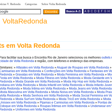
|
|
|
tícias V. Redonda
Categorias
Sobre Volta Redonda
a
VoltaRedonda
ts em Volta Redonda
Para facilitar sua busca o Encontra Rio de Janeiro selecionou os melhores
outlets
cidade de Volta Redonda
e região, com telefones e endereço das empresas.
Similares: »
Alfaiates em Volta Redonda
»
Aluguel de Roupas em Volta Redonda
»
Camisarias em Volta Redonda
»
Confecções em Volta Redonda
»
Fantasias em Vo
Redonda
»
Gravatas em Volta Redonda
»
Moda Feminina em Volta Redonda
»
Mo
Festa em Volta Redonda
»
Moda Fitness em Volta Redonda
»
Moda Gestante em V
Redonda
»
Moda Grande em Volta Redonda
»
Moda Hip Hop em Volta Redonda
Indiana em Volta Redonda
»
Moda Infantil em Volta Redonda
»
Moda Infanto-Juven
Volta Redonda
»
Moda Íntima em Volta Redonda
»
Moda Jeans em Volta Redonda
Moda Masculina em Volta Redonda
»
Moda Noiva em Volta Redonda
»
Moda Prai
Volta Redonda
»
Moda Senhora em Volta Redonda
»
Moda Social Feminina em Vo
Redonda
»
Moda Surf em Volta Redonda
»
Moda Tricô em Volta Redonda
»
Moda
Unissex em Volta Redonda
»
Pijamas e Camisolas em Volta Redonda
»
Pontas de
Estoque em Volta Redonda
»
Roupas Íntimas em Volta Redonda
»
Underwear em 
Redonda
»
Uniformes em Volta Redonda