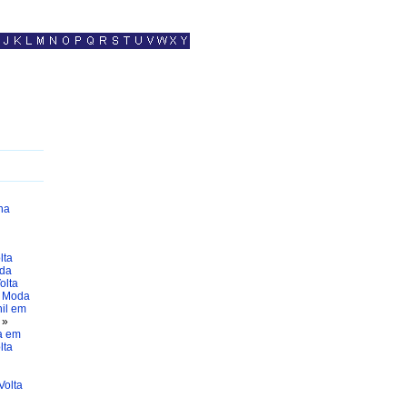
 na
lta
da
olta
»
Moda
il em
»
a em
lta
Volta