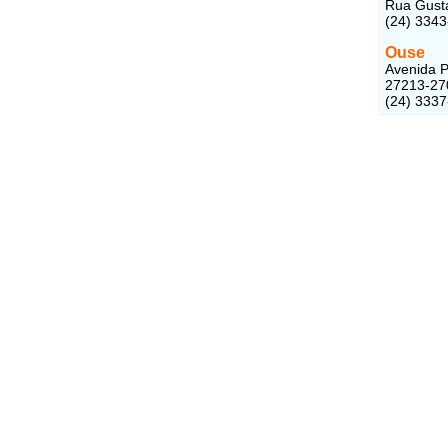
Rua Gusta
(24) 334
Ouse
Avenida P
27213-27
(24) 333