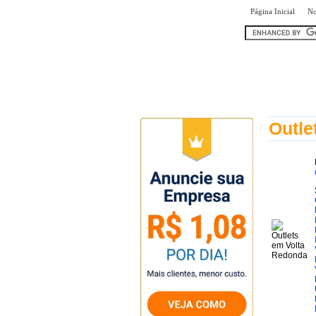
|
Página Inicial
No
encontr
Outle