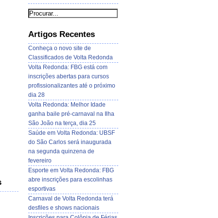
Artigos Recentes
Conheça o novo site de
Classificados de Volta Redonda
Volta Redonda: FBG está com
inscrições abertas para cursos
profissionalizantes até o próximo
dia 28
Volta Redonda: Melhor Idade
ganha baile pré-carnaval na Ilha
São João na terça, dia 25
Saúde em Volta Redonda: UBSF
do São Carlos será inaugurada
na segunda quinzena de
fevereiro
Esporte em Volta Redonda: FBG
abre inscrições para escolinhas
s
esportivas
Carnaval de Volta Redonda terá
desfiles e shows nacionais
Inscrições para Colônia de Férias