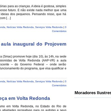
órias para as crianças. A ideia é gostosa, simples
 nosso futuro. E não existe nada melhor que uma
s ideias dos pequenos. Pensando nisso, que há
 com […]
onda
,
Notícias Volta Redonda
,
Serviços Volta Redonda
|
0
Comentários
aula inaugural do Projovem
ia (Smac) promove hoje (dia 10), às 14h, na sede
sionistas de Volta Redonda (AAP-VR) a aula
escente – do Governo Federal – onde serão
funcionamento do programa, que visa qualificar e
onda
,
Notícias Volta Redonda
,
Serviços Volta Redonda
|
0
Comentários
Moradores Ilustre
eça em Volta Redonda
ismo em Volta Redonda, no Estado do Rio de
 atividades recreativas para os autistas e seus