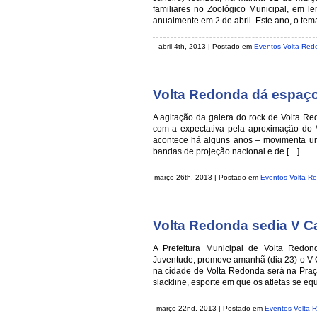
familiares no Zoológico Municipal, em l
anualmente em 2 de abril. Este ano, o te
abril 4th, 2013 | Postado em
Eventos Volta Red
Volta Redonda dá espaço
A agitação da galera do rock de Volta R
com a expectativa pela aproximação do
acontece há alguns anos – movimenta um
bandas de projeção nacional e de […]
março 26th, 2013 | Postado em
Eventos Volta R
Volta Redonda sedia V C
A Prefeitura Municipal de Volta Redo
Juventude, promove amanhã (dia 23) o V 
na cidade de Volta Redonda será na Praça
slackline, esporte em que os atletas se e
março 22nd, 2013 | Postado em
Eventos Volta 