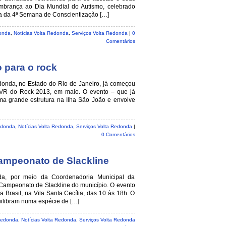
embrança ao Dia Mundial do Autismo, celebrado
ma da 4ª Semana de Conscientização […]
onda
,
Notícias Volta Redonda
,
Serviços Volta Redonda
|
0
Comentários
 para o rock
edonda, no Estado do Rio de Janeiro, já começou
 VR do Rock 2013, em maio. O evento – que já
a grande estrutura na Ilha São João e envolve
edonda
,
Notícias Volta Redonda
,
Serviços Volta Redonda
|
0 Comentários
ampeonato de Slackline
nda, por meio da Coordenadoria Municipal da
Campeonato de Slackline do município. O evento
 Brasil, na Vila Santa Cecília, das 10 às 18h. O
quilibram numa espécie de […]
Redonda
,
Notícias Volta Redonda
,
Serviços Volta Redonda