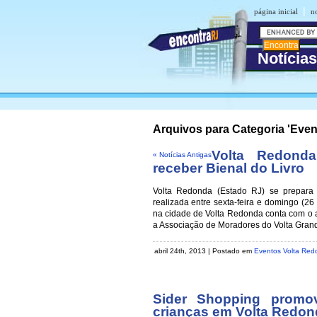
|
página inicial
n
Notícia
Arquivos para Categoria 'Eve
Volta Redond
« Notícias Antigas
receber Bienal do Livro
Volta Redonda (Estado RJ) se prepara 
realizada entre sexta-feira e domingo (26
na cidade de Volta Redonda conta com o 
a Associação de Moradores do Volta Grande 
abril 24th, 2013 | Postado em
Eventos Volta Red
Sider Shopping promov
crianças em Volta Redon