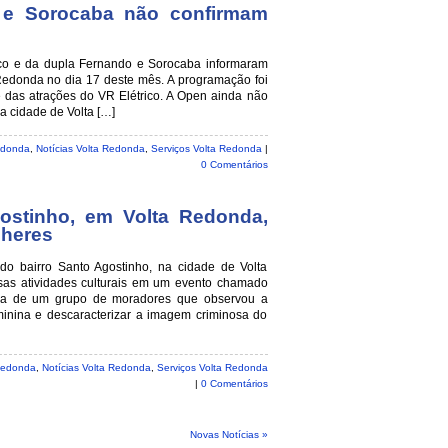
 e Sorocaba não confirmam
co e da dupla Fernando e Sorocaba informaram
edonda no dia 17 deste mês. A programação foi
 das atrações do VR Elétrico. A Open ainda não
a cidade de Volta […]
edonda
,
Notícias Volta Redonda
,
Serviços Volta Redonda
|
0 Comentários
ostinho, em Volta Redonda,
heres
do bairro Santo Agostinho, na cidade de Volta
sas atividades culturais em um evento chamado
iva de um grupo de moradores que observou a
inina e descaracterizar a imagem criminosa do
Redonda
,
Notícias Volta Redonda
,
Serviços Volta Redonda
|
0 Comentários
Novas Notícias »