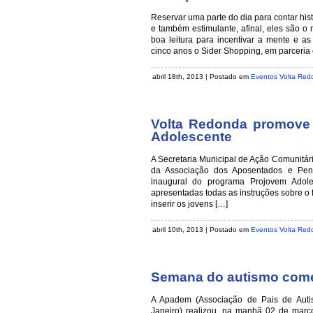
Reservar uma parte do dia para contar hist
e também estimulante, afinal, eles são o
boa leitura para incentivar a mente e a
cinco anos o Sider Shopping, em parceria
abril 18th, 2013 | Postado em
Eventos Volta Red
Volta Redonda promove 
Adolescente
A Secretaria Municipal de Ação Comunitár
da Associação dos Aposentados e Pen
inaugural do programa Projovem Adol
apresentadas todas as instruções sobre o 
inserir os jovens […]
abril 10th, 2013 | Postado em
Eventos Volta Red
Semana do autismo com
A Apadem (Associação de Pais de Aut
Janeiro) realizou, na manhã 02 de março