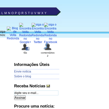
K
L
M
N
O
P
Q
R
S
T
U
V
W
X
Y
siga-
nos:
fãs
comentários
2
Informações Úteis
Envie notícia
Sobre o blog
Receba Notícias
Procure uma notícia: