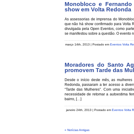
Monobloco e Fernando
show em Volta Redonda
As assessorias de imprensa do Monoblo
que não há show confirmado para Volta R
divulgada pela Open Eventos, como parte
se manifestou sobre a questão. O evento n
março 14th, 2013 | Postado em
Eventos Volta R
Moradores do Santo Ag
promovem Tarde das Mul
Desde o início deste mês, as mulheres 
Redonda, passaram a ter acesso a diver
“Tarde das Mulheres”. Com uma iniciat
necessidade de retomar a autoestima fem
bairro, […]
janeiro 24th, 2013 | Postado em
Eventos Volta 
« Notícias Antigas