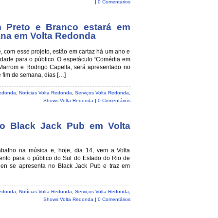
|
0 Comentários
 Preto e Branco estará em
ana em Volta Redonda
e, com esse projeto, estão em cartaz há um ano e
lidade para o público. O espetáculo “Comédia em
Marrom e Rodrigo Capella, será apresentado no
 fim de semana, dias […]
Redonda
,
Notícias Volta Redonda
,
Serviços Volta Redonda
,
Shows Volta Redonda
|
0 Comentários
o Black Jack Pub em Volta
abalho na música e, hoje, dia 14, vem a Volta
nto para o público do Sul do Estado do Rio de
hen se apresenta no Black Jack Pub e traz em
Redonda
,
Notícias Volta Redonda
,
Serviços Volta Redonda
,
Shows Volta Redonda
|
0 Comentários