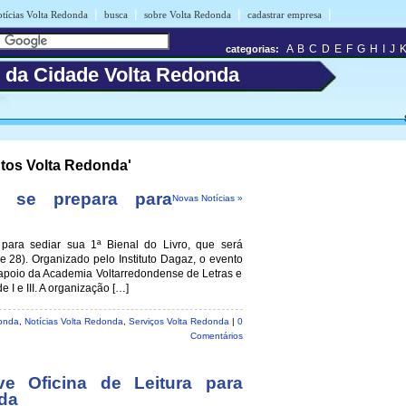
|
|
|
|
otícias Volta Redonda
busca
sobre Volta Redonda
cadastrar empresa
A
B
C
D
E
F
G
H
I
J
categorias:
s da Cidade Volta Redonda
ntos Volta Redonda'
a se prepara para
Novas Notícias »
para sediar sua 1ª Bienal do Livro, que será
 e 28). Organizado pelo Instituto Dagaz, o evento
apoio da Academia Voltarredondense de Letras e
I e III. A organização […]
onda
,
Notícias Volta Redonda
,
Serviços Volta Redonda
|
0
Comentários
e Oficina de Leitura para
da