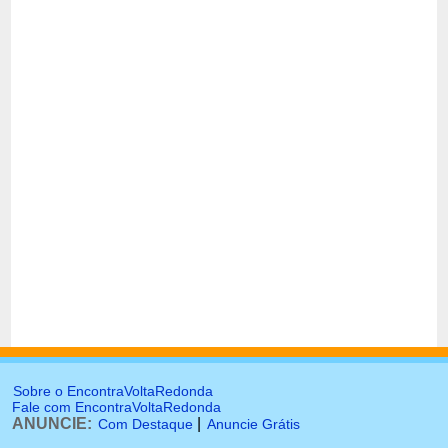
Sobre o EncontraVoltaRedonda
Fale com EncontraVoltaRedonda
ANUNCIE:
|
Com Destaque
Anuncie Grátis