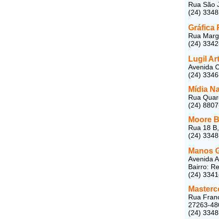
Rua São J
(24) 334
Gráfica 
Rua Marga
(24) 334
Lugil Ar
Avenida C
(24) 3346
Mídia Na
Rua Quare
(24) 880
Moore B
Rua 18 B,
(24) 334
Manos G
Avenida A
Bairro: R
(24) 334
Masterc
Rua Franc
27263-48
(24) 334