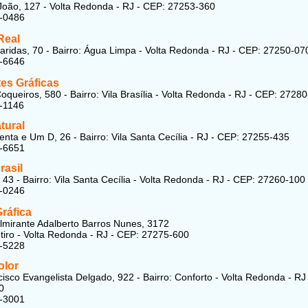
oão, 127 - Volta Redonda - RJ - CEP: 27253-360
8-0486
Real
ridas, 70 - Bairro: Água Limpa - Volta Redonda - RJ - CEP: 27250-07
2-6646
tes Gráficas
oqueiros, 580 - Bairro: Vila Brasília - Volta Redonda - RJ - CEP: 2728
-1146
tural
nta e Um D, 26 - Bairro: Vila Santa Cecília - RJ - CEP: 27255-435
7-6651
rasil
 43 - Bairro: Vila Santa Cecília - Volta Redonda - RJ - CEP: 27260-100
8-0246
ráfica
lmirante Adalberto Barros Nunes, 3172
etiro - Volta Redonda - RJ - CEP: 27275-600
1-5228
olor
isco Evangelista Delgado, 922 - Bairro: Conforto - Volta Redonda - RJ
0
8-3001