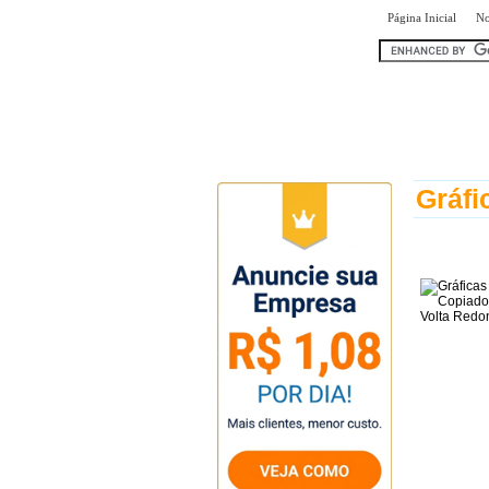
|
Página Inicial
No
encontr
Gráfi