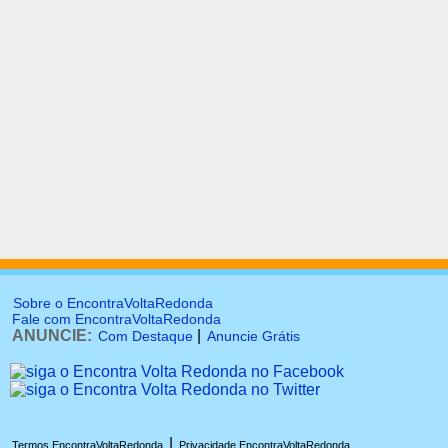
Sobre o EncontraVoltaRedonda
Fale com EncontraVoltaRedonda
ANUNCIE:
|
Com Destaque
Anuncie Grátis
|
Termos EncontraVoltaRedonda
Privacidade EncontraVoltaRedonda