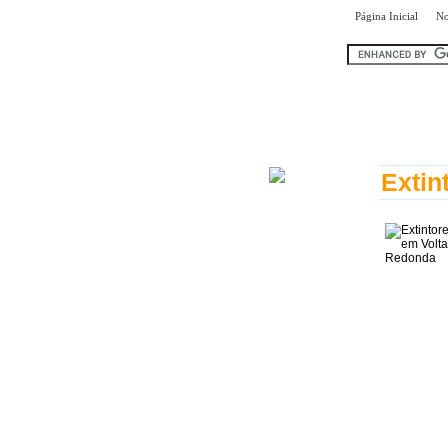
|
Página Inicial
No
encontr
Extin