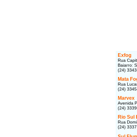
Exfog
Rua Capit
Baiarro: 
(24) 334
Mata Fo
Rua Lucas
(24) 3345
Marvex
Avenida P
(24) 3339
Rio Sul 
Rua Domin
(24) 333
Sul Flu