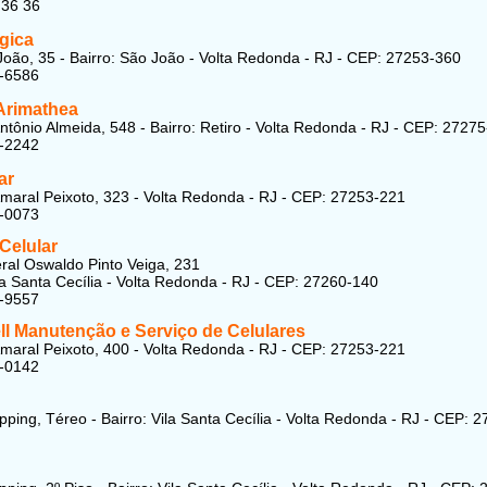
 36 36
gica
oão, 35 - Bairro: São João - Volta Redonda - RJ - CEP: 27253-360
2-6586
 Arimathea
ntônio Almeida, 548 - Bairro: Retiro - Volta Redonda - RJ - CEP: 2727
9-2242
ar
maral Peixoto, 323 - Volta Redonda - RJ - CEP: 27253-221
8-0073
Celular
al Oswaldo Pinto Veiga, 231
ila Santa Cecília - Volta Redonda - RJ - CEP: 27260-140
8-9557
ll Manutenção e Serviço de Celulares
maral Peixoto, 400 - Volta Redonda - RJ - CEP: 27253-221
0-0142
pping, Téreo - Bairro: Vila Santa Cecília - Volta Redonda - RJ - CEP: 