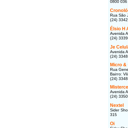
0800 036
Cronoló
Rua São J
(24) 334
Élsio H
Avenida A
(24) 333
Je Celul
Avenida A
(24) 334
Micro & 
Rua Gener
Bairro: V
(24) 334
Misterce
Avenida A
(24) 335
Nextel
Sider Sho
315
Oi