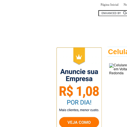
|
Página Inicial
No
encontr
Celul