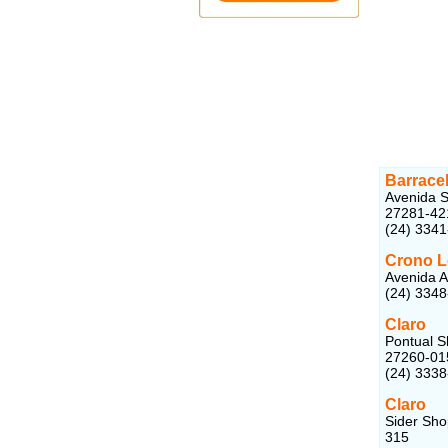
Barracel
Avenida S
27281-42
(24) 334
Crono L
Avenida A
(24) 334
Claro
Pontual Sh
27260-01
(24) 333
Claro
Sider Shop
315