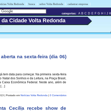
|
|
|
|
otícias Volta Redonda
busca
sobre Volta Redonda
cadastrar empresa
A
B
C
D
E
F
G
H
I
J
categorias:
s da Cidade Volta Redonda
berta na sexta-feira (dia 06)
 já tem data para começar. Na primeira sexta-feira
o Natal dos Sonhos e da Leitura, na Praça Brasil,
 a Caixa Econômica Federal. Neste ano, além de
 […]
2013 | Postado em
Notícias Volta Redonda
|
0 Comentários
nta Cecília recebe show de