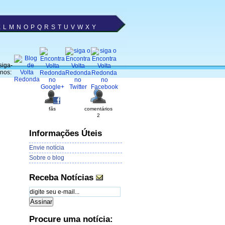
K
L
M
N
O
P
Q
R
S
T
U
V
W
X
Y
siga-
nos:
fãs
comentários
2
Informações Úteis
Envie notícia
Sobre o blog
Receba Notícias
Procure uma notícia: