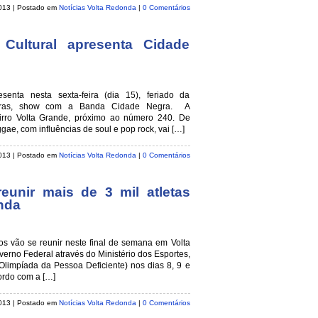
2013 | Postado em
Notícias Volta Redonda
|
0 Comentários
 Cultural apresenta Cidade
senta nesta sexta-feira (dia 15), feriado da
oras, show com a Banda Cidade Negra. A
irro Volta Grande, próximo ao número 240. De
ae, com influências de soul e pop rock, vai […]
2013 | Postado em
Notícias Volta Redonda
|
0 Comentários
eunir mais de 3 mil atletas
nda
iros vão se reunir neste final de semana em Volta
erno Federal através do Ministério dos Esportes,
impíada da Pessoa Deficiente) nos dias 8, 9 e
ordo com a […]
2013 | Postado em
Notícias Volta Redonda
|
0 Comentários