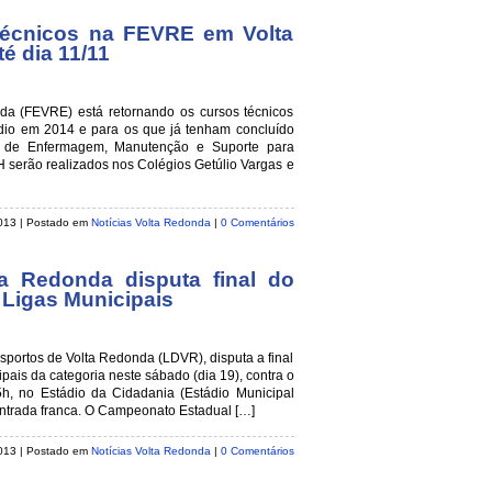
 técnicos na FEVRE em Volta
é dia 11/11
a (FEVRE) está retornando os cursos técnicos
dio em 2014 e para os que já tenham concluído
s de Enfermagem, Manutenção e Suporte para
H serão realizados nos Colégios Getúlio Vargas e
2013 | Postado em
Notícias Volta Redonda
|
0 Comentários
a Redonda disputa final do
Ligas Municipais
sportos de Volta Redonda (LDVR), disputa a final
ais da categoria neste sábado (dia 19), contra o
5h, no Estádio da Cidadania (Estádio Municipal
entrada franca. O Campeonato Estadual […]
2013 | Postado em
Notícias Volta Redonda
|
0 Comentários