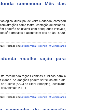
Redonda comemora Mês das
oológico Municipal de Volta Redonda, começou
 com atrações como teatro, contação de histórias,
ém poderão se divertir com brinquedos infláveis,
ades são gratuitas e acontecem das 8h às 16h30,
2013 | Postado em
Notícias Volta Redonda
|
0 Comentários
donda recolhe ração para
á recolhendo rações caninas e felinas para a
a cidade. As doações podem ser feitas até o dia
 ao Cliente (SAC) do Sider Shopping, localizado
 dos Animais (4 […]
 2013 | Postado em
Notícias Volta Redonda
|
0 Comentários
ve campanha de vacinação