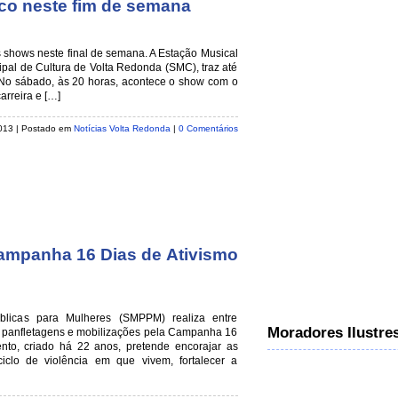
co neste fim de semana
s shows neste final de semana. A Estação Musical
ipal de Cultura de Volta Redonda (SMC), traz até
No sábado, às 20 horas, acontece o show com o
rreira e […]
2013 | Postado em
Notícias Volta Redonda
|
0 Comentários
ampanha 16 Dias de Ativismo
úblicas para Mulheres (SMPPM) realiza entre
Moradores Ilustre
 panfletagens e mobilizações pela Campanha 16
nto, criado há 22 anos, pretende encorajar as
clo de violência em que vivem, fortalecer a