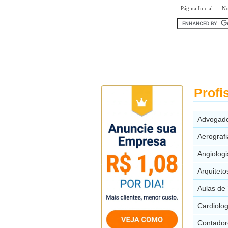
|
Página Inicial
No
encontr
Profi
Advogado
Aerograf
Angiolog
Arquitet
Aulas de
Cardiolo
Contador