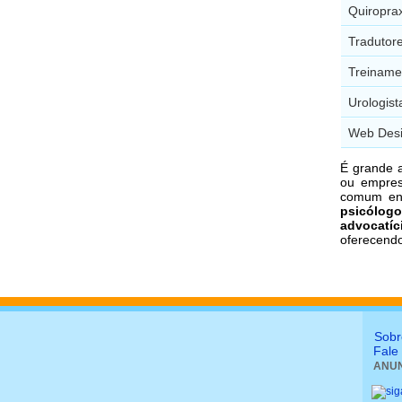
Quiropra
Tradutor
Treiname
Urologis
Web Desi
É grande 
ou empres
comum en
psicólogo
advocatíc
oferecend
Sobr
Fale
ANUN