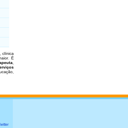
 clínica
aior. É
rapeuta
,
erviços
ucação,