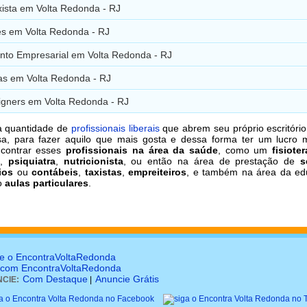
xista em Volta Redonda - RJ
es em Volta Redonda - RJ
nto Empresarial em Volta Redonda - RJ
tas em Volta Redonda - RJ
gners em Volta Redonda - RJ
a quantidade de
profissionais liberais
que abrem seu próprio escritório,
a, para fazer aquilo que mais gosta e dessa forma ter um lucro m
contrar esses
profissionais na área da saúde
, como um
fisiote
,
psiquiatra
,
nutricionista
, ou então na área de prestação de
s
ios
ou
contábeis
,
taxistas
,
empreiteiros
, e também na área da ed
o
aulas particulares
.
e o EncontraVoltaRedonda
 com EncontraVoltaRedonda
Com Destaque
Anuncie Grátis
CIE:
|