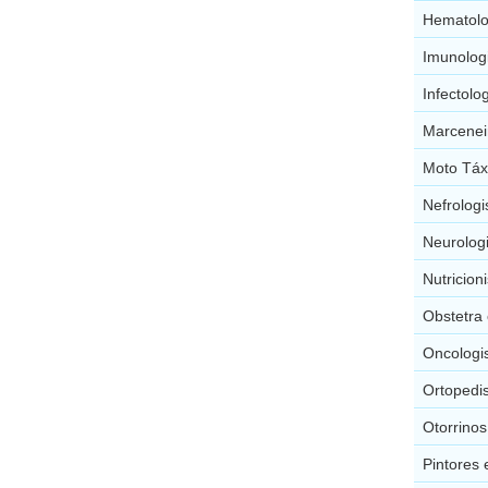
Hematolo
Imunolog
Infectolo
Marcenei
Moto Táx
Nefrolog
Neurolog
Nutricion
Obstetra
Oncologi
Ortopedi
Otorrino
Pintores