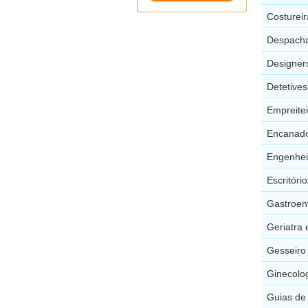
Costurei
Despacha
Designers
Detetive
Empreite
Encanado
Engenhei
Escritór
Gastroen
Geriatra
Gesseiro
Ginecolo
Guias de